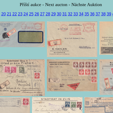
Příští aukce - Next aucton - Nächste Auktion
9
20
21
22
23
24
25
26
27
28
29
30
31
32
33
34
35
36
37
38
39