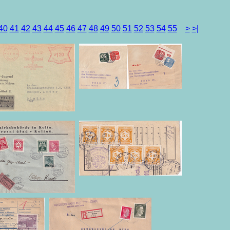
40
41
42
43
44
45
46
47
48
49
50
51
52
53
54
55
>
>|