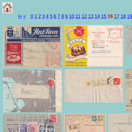
|<
<
0
1
2
3
4
5
6
7
8
9
10
11
12
13
14
15
16
17
18
1