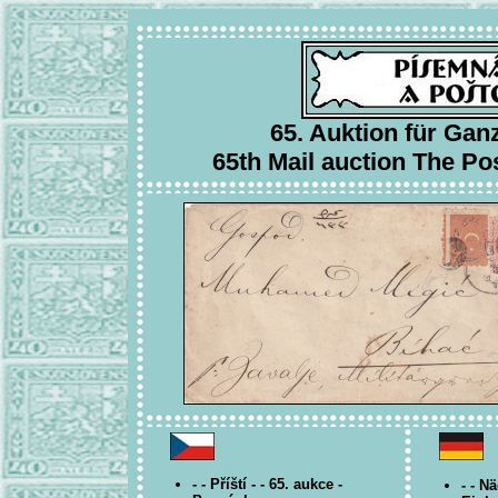
65. Auktion für Ga
65th Mail auction The Pos
- - Příští - - 65. aukce -
- - N