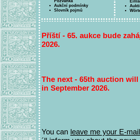
Pozvánka
Einl
Aukční podmínky
Aukt
Slovník pojmů
Wört
Příští - 65. aukce bude zahá
2026.
The next - 65th auction wil
in September 2026.
You can
leave me your E-mai