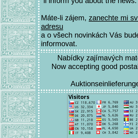
´ll inform you about the news.
Máte-li zájem,
zanechte mi sv
adresu
a o všech novinkách Vás bu
informovat.
Nabídky zajímavých materi
Now accepting good postal 
Auktionseinlieferung